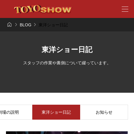



BLOG
東洋ショー日記
東洋ショー日記
スタッフの作業や裏側について綴っています。
劇場の説明
東洋ショー日記
お知らせ