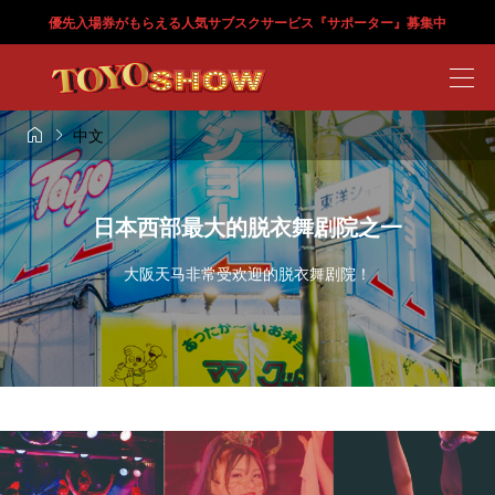
優先入場券がもらえる人気サブスクサービス『サポーター』募集中


中文
日本西部最大的脱衣舞剧院之一
大阪天马非常受欢迎的脱衣舞剧院！