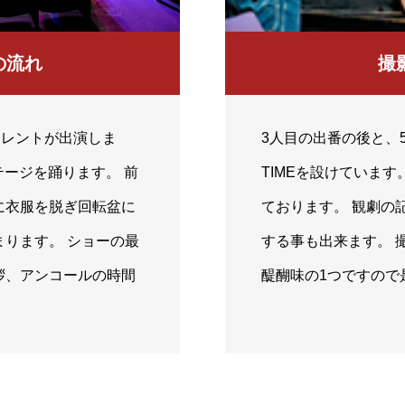
の流れ
撮影
タレントが出演しま
3人目の出番の後と、
テージを踊ります。 前
TIMEを設けています
に衣服を脱ぎ回転盆に
ております。 観劇の
ります。 ショーの最
する事も出来ます。 撮
拶、アンコールの時間
醍醐味の1つですので