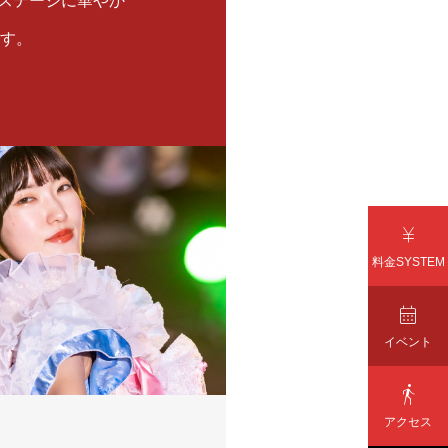
ステージに華やか
す。

料金SYSTEM

イベント

アクセス