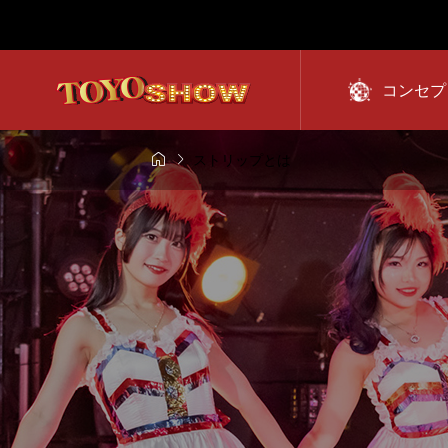
コンセプ


ストリップとは