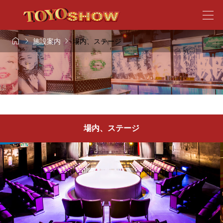



施設案内
場内、ステージ
場内、ステージ