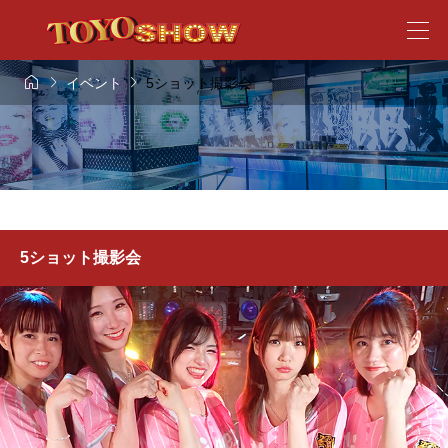



イベント
5ショット撮影会
5ショット撮影会