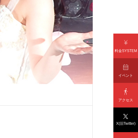

料金SYSTEM

イベント

アクセス

X(旧Twitter)