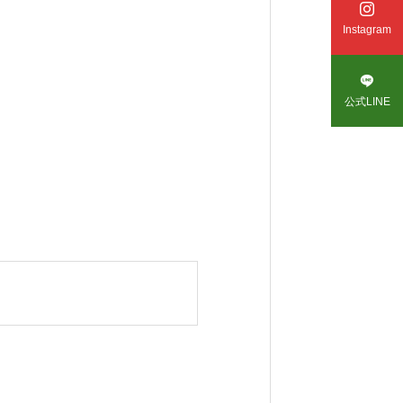

Instagram

公式LINE