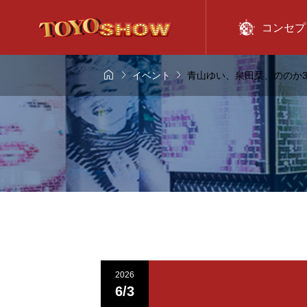
コンセプ



イベント
青山ゆい、泉田栞、ののか
2026
6/3