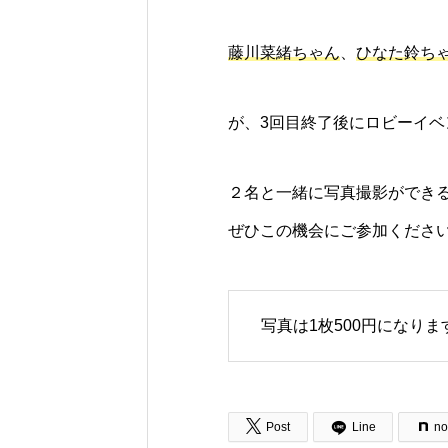
藤川菜緒ちゃん
、
ひなた鈴ち
が、3回目終了後にロビーイ
２名と一緒に写真撮影ができ
ぜひこの機会にご参加くださ
写真は1枚500円になりま

Post
Line
no