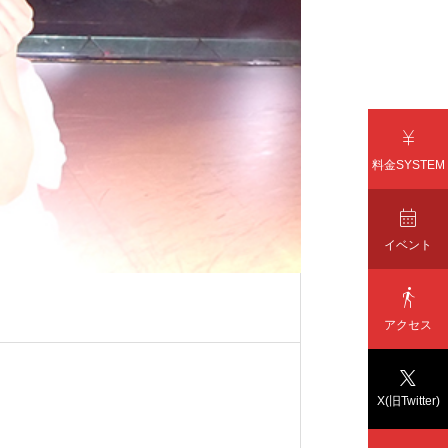

料金SYSTEM

イベント

アクセス

X(旧Twitter)