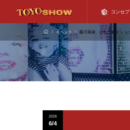
コンセプ



イベント
藤川菜緒、ひなた鈴２ショ
2026
6/4