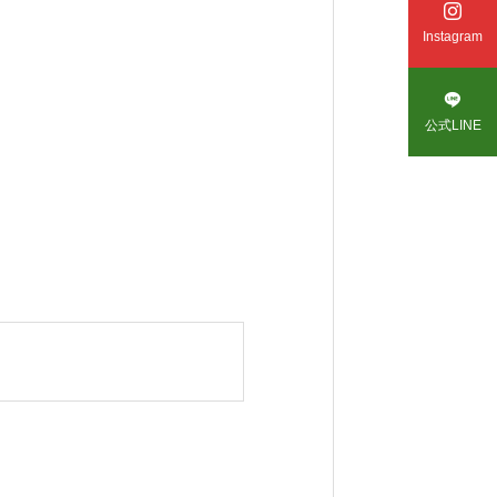

Instagram

公式LINE