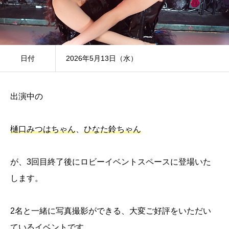
日付
2026年5月13日（水）
出演中の
樋口みつはちゃん
、
ひなた鈴ちゃん
が、3回目終了後にロビーイベントスペースに登場いた
します。
2名と一緒に写真撮影ができる、大変ご好評をいただい
ているイベントです。