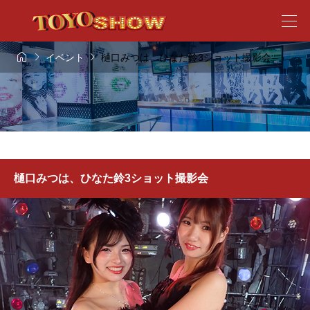



イベント
樋口みつは、ひなた鈴3ショット撮影会
樋口みつは、ひなた鈴3ショット撮影会