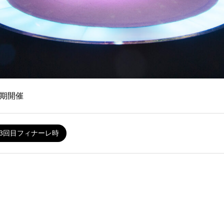
期開催
3回目フィナーレ時