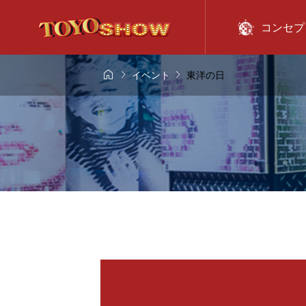
コンセプ



イベント
東洋の日