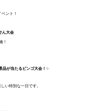
イベント！
けん大会
施！
景品が当たるビンゴ大会！
✨
楽しい特別な一日です。