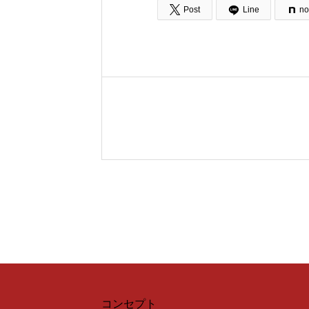

Post
Line
no
コンセプト