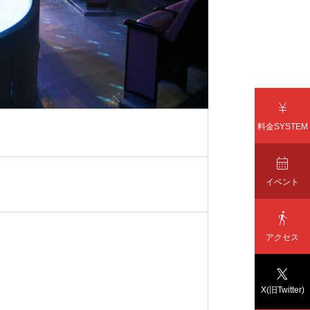

料金SYSTEM

イベント

アクセス

X(旧Twitter)