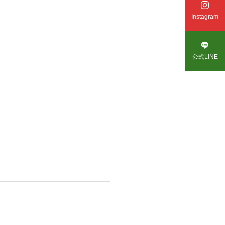

Instagram

公式LINE