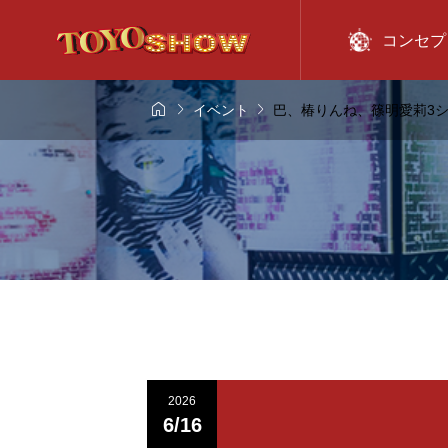
コンセプ



イベント
巴、椿りんね、篠明愛莉3
2026
6/16