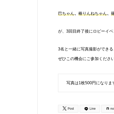
巴ちゃん
、
椿りんねちゃん
、
が、3回目終了後にロビーイ
3名と一緒に写真撮影ができ
ぜひこの機会にご参加くださ
写真は1枚500円になりま

Post
Line
no