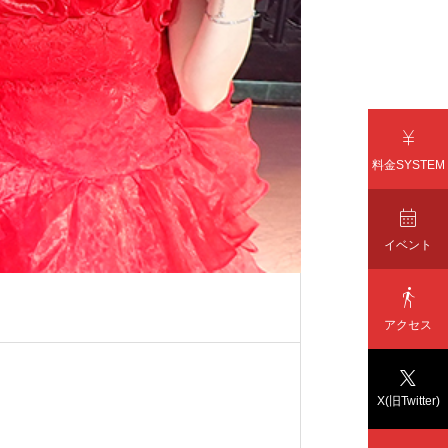

料金SYSTEM

イベント

アクセス

X(旧Twitter)