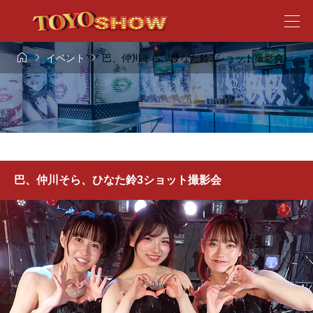



イベント
巴、仲川そら、ひなた鈴3ショット撮影会
巴、仲川そら、ひなた鈴3ショット撮影会