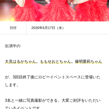
日付
2026年6月17日（水）
出演中の
大見はるかちゃん
、
ももせおとちゃん
、
篠明愛莉ちゃん
が、3回目終了後にロビーイベントスペースに登場いた
します。
3名と一緒に写真撮影ができる、大変ご好評をいただい
ているイベントです。