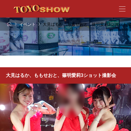



イベント
大見はるか、ももせおと、篠明愛莉3ショット
大見はるか、ももせおと、篠明愛莉3ショット撮影会