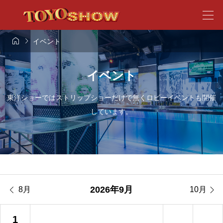


イベント
イベント
東洋ショーではストリップショーだけで無くロビーイベントも開催
しています。


2026年9月
8月
10月
1